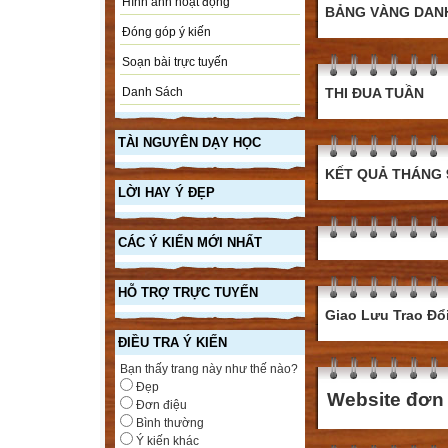
Hình ảnh hoạt động
BẢNG VÀNG DAN
Đóng góp ý kiến
Soạn bài trực tuyến
Danh Sách
THI ĐUA TUẦN
TÀI NGUYÊN DẠY HỌC
KẾT QUẢ THÁNG 
LỜI HAY Ý ĐẸP
CÁC Ý KIẾN MỚI NHẤT
HỖ TRỢ TRỰC TUYẾN
Giao Lưu Trao Đổ
ĐIỀU TRA Ý KIẾN
Bạn thấy trang này như thế nào?
Đẹp
Website đơn v
Đơn điệu
Bình thường
Ý kiến khác