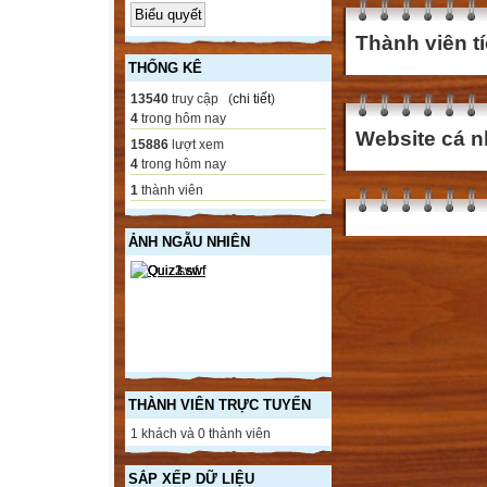
Thành viên t
THỐNG KÊ
13540
truy cập (
chi tiết
)
4
trong hôm nay
Website cá n
15886
lượt xem
4
trong hôm nay
1
thành viên
ẢNH NGẪU NHIÊN
THÀNH VIÊN TRỰC TUYẾN
1 khách và 0 thành viên
SẮP XẾP DỮ LIỆU