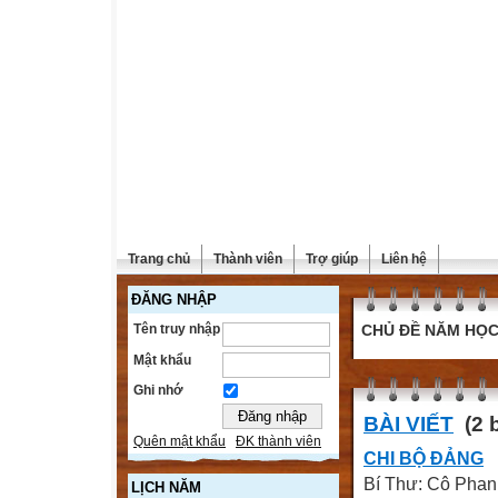
Trang chủ
Thành viên
Trợ giúp
Liên hệ
ĐĂNG NHẬP
Tên truy nhập
CHỦ ĐỀ NĂM HỌ
Mật khẩu
Ghi nhớ
BÀI VIẾT
(2 b
Quên mật khẩu
ĐK thành viên
CHI BỘ ĐẢNG
Bí Thư: Cô Phan
LỊCH NĂM